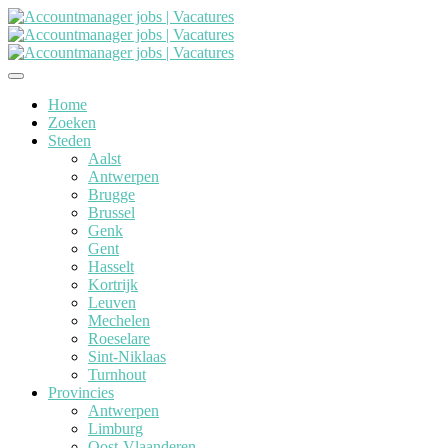
Home
Zoeken
Steden
Aalst
Antwerpen
Brugge
Brussel
Genk
Gent
Hasselt
Kortrijk
Leuven
Mechelen
Roeselare
Sint-Niklaas
Turnhout
Provincies
Antwerpen
Limburg
Oost-Vlaanderen