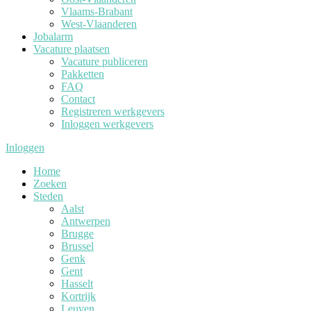
Vlaams-Brabant
West-Vlaanderen
Jobalarm
Vacature plaatsen
Vacature publiceren
Pakketten
FAQ
Contact
Registreren werkgevers
Inloggen werkgevers
Inloggen
Home
Zoeken
Steden
Aalst
Antwerpen
Brugge
Brussel
Genk
Gent
Hasselt
Kortrijk
Leuven