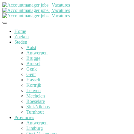
Home
Zoeken
Steden
Aalst
Antwerpen
Brugge
Brussel
Genk
Gent
Hasselt
Kortrijk
Leuven
Mechelen
Roeselare
Sint-Niklaas
Turnhout
Provincies
Antwerpen
Limburg
Oost-Vlaanderen