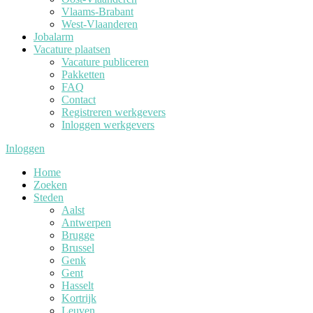
Vlaams-Brabant
West-Vlaanderen
Jobalarm
Vacature plaatsen
Vacature publiceren
Pakketten
FAQ
Contact
Registreren werkgevers
Inloggen werkgevers
Inloggen
Home
Zoeken
Steden
Aalst
Antwerpen
Brugge
Brussel
Genk
Gent
Hasselt
Kortrijk
Leuven